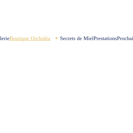
lerie
Boutique Orchidéa
Secrets de Miel
Prestations
Procha