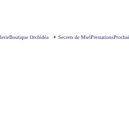
lerie
Boutique Orchidéa
Secrets de Miel
Prestations
Procha